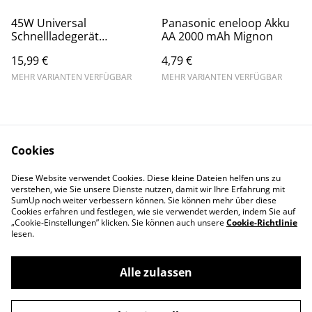
45W Universal
Panasonic eneloop Akku
Schnellladegerät
AA 2000 mAh Mignon
Ladekabel für iPhone 15 /
15,99 €
4,79 €
Plus/ Pro / Pro Max
MEHR VARIANTEN VERFÜGBAR
MEHR VARIANTEN VERFÜGBAR
Cookies
Diese Website verwendet Cookies. Diese kleine Dateien helfen uns zu
Kontakt
AGB
verstehen, wie Sie unsere Dienste nutzen, damit wir Ihre Erfahrung mit
SumUp noch weiter verbessern können. Sie können mehr über diese
Privatsphäre und
Versand
Cookies erfahren und festlegen, wie sie verwendet werden, indem Sie auf
Datenschutz
„Cookie-Einstellungen” klicken. Sie können auch unsere
Cookie-Richtlinie
Impressum
lesen.
Alle zulassen
©
2026
Star Handy24