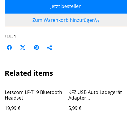
Jetzt bestellen
Zum Warenkorb hinzufügen
TEILEN
Related items
Letscom LF-T19 Bluetooth
KFZ USB Auto Ladegerät
Headset
Adapter
Zigarettenanzünder
19,99 €
5,99 €
Ladestecker