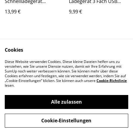
Schnellladegerät
Ladegerät 3 Fach USB
Ladekabel 20W USB-C
Adapter
13,99 €
9,99 €
Cookies
Diese Website verwendet Cookies. Diese kleine Dateien helfen uns zu
Kontakt
AGB
verstehen, wie Sie unsere Dienste nutzen, damit wir Ihre Erfahrung mit
SumUp noch weiter verbessern können. Sie können mehr über diese
Privatsphäre und
Versand
Cookies erfahren und festlegen, wie sie verwendet werden, indem Sie auf
Datenschutz
„Cookie-Einstellungen” klicken. Sie können auch unsere
Cookie-Richtlinie
Impressum
lesen.
Alle zulassen
©
2026
Star Handy24
Cookie-Einstellungen
powered by